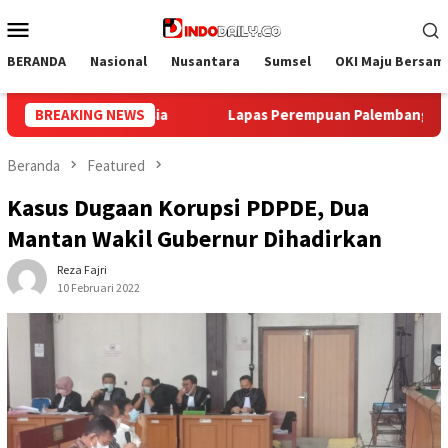
Loncat
Menu
ke
Mobile
konten
BERANDA
Nasional
Nusantara
Sumsel
OKI Maju Bersam
alembang Gelar Aksi Bersih Kemerdekaan, Kobarkan Semangat 
BREAKING NEWS
Beranda
Featured
Kasus Dugaan Korupsi PDPDE, Dua
Mantan Wakil Gubernur Dihadirkan
Reza Fajri
10 Februari 2022