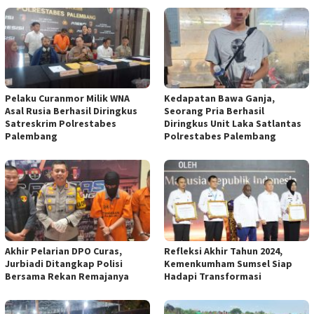
Pelaku Curanmor Milik WNA
Kedapatan Bawa Ganja,
Asal Rusia Berhasil Diringkus
Seorang Pria Berhasil
Satreskrim Polrestabes
Diringkus Unit Laka Satlantas
Palembang
Polrestabes Palembang
Akhir Pelarian DPO Curas,
Refleksi Akhir Tahun 2024,
Jurbiadi Ditangkap Polisi
Kemenkumham Sumsel Siap
Bersama Rekan Remajanya
Hadapi Transformasi