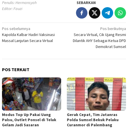
Penulis: Hermansyah
SEBARKAN
Editor: Fauzi
Navigasi
Pos sebelumnya
Pos berikutnya
Kapolda Kalbar Hadiri Vaksinasi
Secara Virtual, Cik Ujang Resmi
pos
Massal Lanjutan Secara Virtual
Dilantik AHY Sebagai Ketua DPD
Demokrat Sumsel
POS TERKAIT
Modus Top Up Pakai Uang
Gerak Cepat, Tim Jatanras
Palsu, Outlet Ponsel di Teluk
Polda Sumsel Bekuk Pelaku
Gelam Jadi Sasaran
Curanmor di Palembang